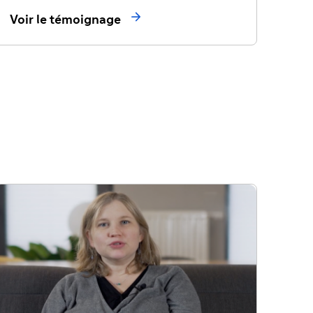

Voir le témoignage