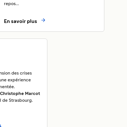
repos...

En savoir plus
sion des crises
une expérience
mentée.
 Christophe Marcot
l de Strasbourg.
