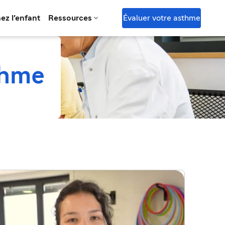

Évaluer votre asthme
ez l'enfant
Ressources
thme