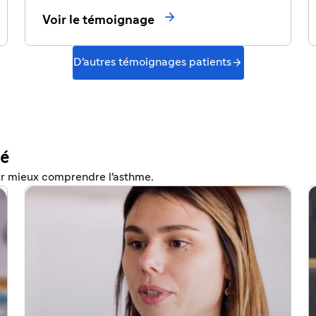

Voir le témoignage

D'autres témoignages patients
té
ur mieux comprendre l'asthme.