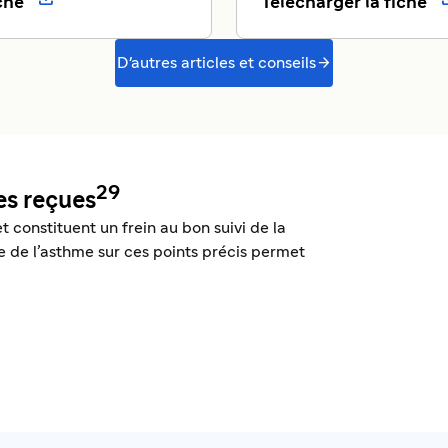
che
Télécharger la fiche

D'autres articles et conseils
29
es reçues
t constituent un frein au bon suivi de la
e de l’asthme sur ces points précis permet